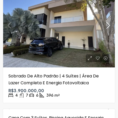
Sobrado De Alto Padrão | 4 Suítes | Área De
Lazer Completa E Energia Fotovoltaica
R$3.900.000,00
4
7
6
396
m²
Casa Com 3 Suítes, Piscina Aquecida E Energia
VENDA