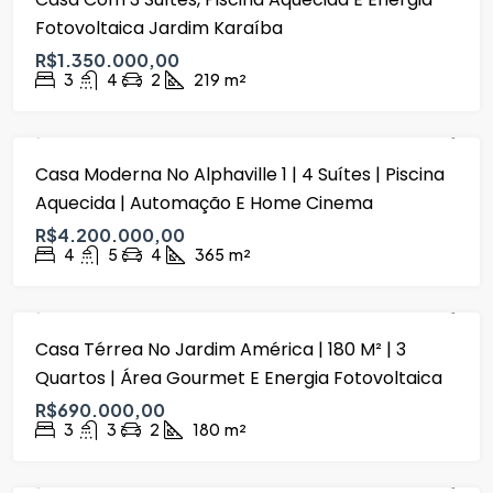
Fotovoltaica Jardim Karaíba
R$1.350.000,00
3
4
2
219
m²
Casa Moderna No Alphaville 1 | 4 Suítes | Piscina
VENDA
Aquecida | Automação E Home Cinema
R$4.200.000,00
4
5
4
365
m²
Casa Térrea No Jardim América | 180 M² | 3
VENDA
Quartos | Área Gourmet E Energia Fotovoltaica
R$690.000,00
3
3
2
180
m²