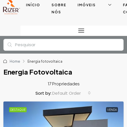
INÍCIO
SOBRE
IMÓVEIS
F
NÓS
C
Home
Energia fotovoltaica
Energia Fotovoltaica
17 Propriedades
Default Order
Sort by:
DESTAQUE
VENDA