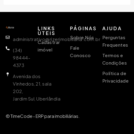
LINKS
PÁGINAS
AJUDA
ÙTEIS
Sobre Nós
Perguntas
administrativo@rizerimobiliaria.com.br
Cadastrar
Frequentes
Fale
imóvel
(34)
Conosco
Termos e
98444-
Condições
4373
Política de
Avenida dos
Privacidade
Vinhedos, 21, sala
202,
Jardim Sul, Uberlândia
© TimeCode - ERP para imobiliárias.