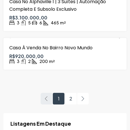
Casa No Alphaville 1 | 3 Suítes | Automação
VENDA
Completa E Subsolo Exclusivo
R$3.100.000,00
3
5
6
465
m²
Casa À Venda No Bairro Novo Mundo
VENDA
R$920.000,00
3
2
200
m²
1
2
Listagens Em Destaque
R$2.690.000,00