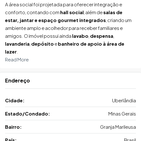
A área social foi projetada para oferecer integração e
conforto, contando com
hall social
, além de
salas de
estar, jantar e espaço gourmet integrados
, criando um
ambiente amplo e acolhedor para receber familiares e
amigos. O imóvel possui ainda
lavabo
,
despensa
,
lavanderia
,
depósito
e
banheiro de apoio à área de
lazer
.
Read More
Endereço
Cidade:
Uberlândia
Estado/Condado:
Minas Gerais
Bairro:
Granja Marileusa
País:
Brasil