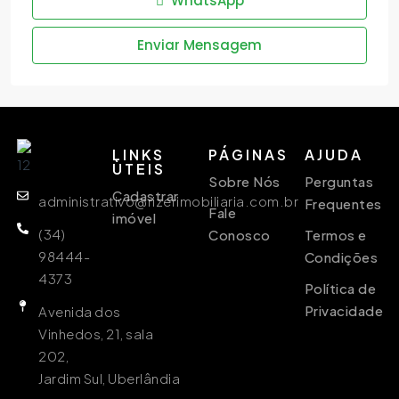
WhatsApp
Enviar Mensagem
LINKS
PÁGINAS
AJUDA
ÙTEIS
Sobre Nós
Perguntas
Cadastrar
administrativo@rizerimobiliaria.com.br
Frequentes
Fale
imóvel
(34)
Conosco
Termos e
98444-
Condições
4373
Política de
Privacidade
Avenida dos
Vinhedos, 21, sala
202,
Jardim Sul, Uberlândia