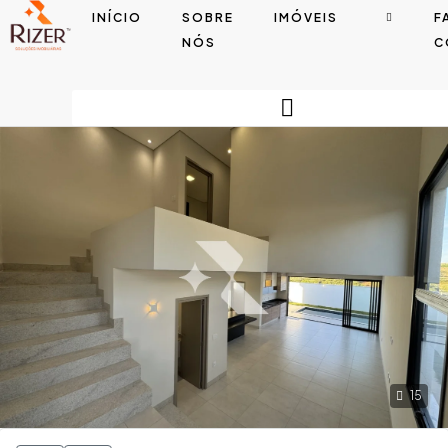
INÍCIO
SOBRE
IMÓVEIS
F
NÓS
C
15