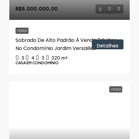
R$5.000.000,00
VENDA
Sobrado De Alto Padrão À Venda 3 Suítes
Detalhes
No Condomínio Jardim Versailles
3
4
3
320
m²
CASA EM CONDOMÍNIO
VENDA