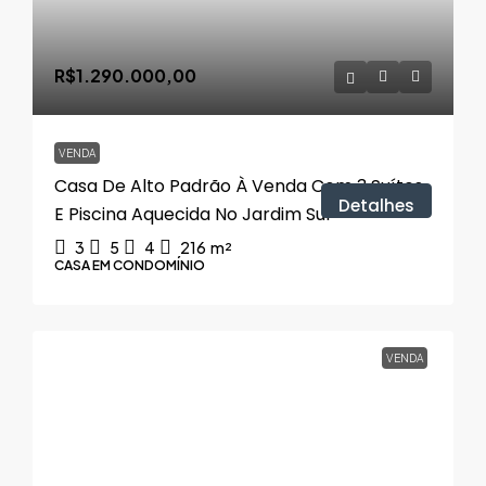
R$1.290.000,00
VENDA
Casa De Alto Padrão À Venda Com 3 Suítes,
Detalhes
E Piscina Aquecida No Jardim Sul
3
5
4
216
m²
CASA EM CONDOMÍNIO
VENDA