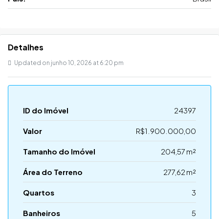
Detalhes
Updated on junho 10, 2026 at 6:20 pm
ID do Imóvel
24397
Valor
R$1.900.000,00
Tamanho do Imóvel
204,57 m²
Área do Terreno
277,62 m²
Quartos
3
Banheiros
5