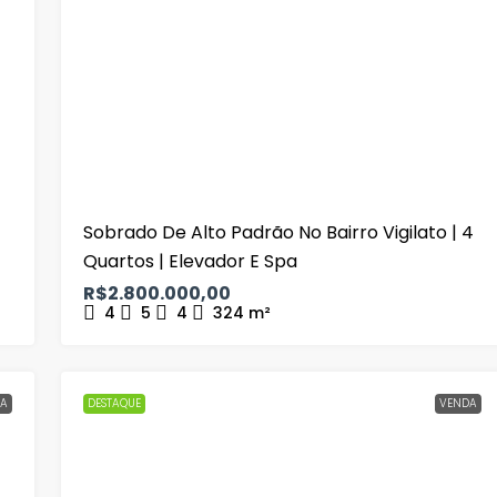
Sobrado De Alto Padrão No Bairro Vigilato | 4
Quartos | Elevador E Spa
R$2.800.000,00
4
5
4
324
m²
A
DESTAQUE
VENDA