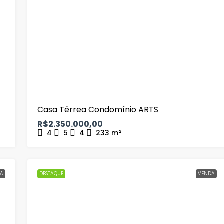
s
Casa Térrea Condomínio ARTS
R$2.350.000,00
4
5
4
233
m²
A
DESTAQUE
VENDA