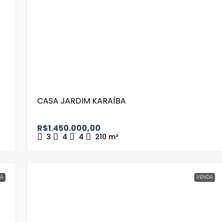
CASA JARDIM KARAÍBA
R$1.450.000,00
3
4
4
210
m²
A
VENDA