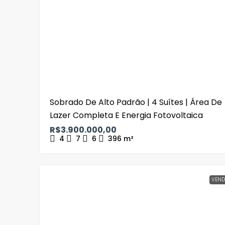
Sobrado De Alto Padrão | 4 Suítes | Área De
Lazer Completa E Energia Fotovoltaica
R$3.900.000,00
4
7
6
396
m²
VEND