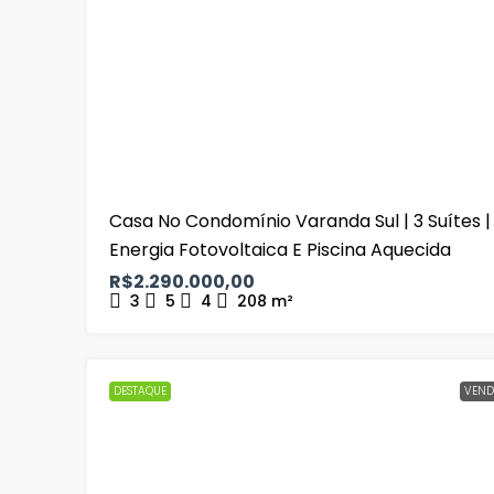
Casa No Condomínio Varanda Sul | 3 Suítes |
Energia Fotovoltaica E Piscina Aquecida
R$2.290.000,00
3
5
4
208
m²
DESTAQUE
VEND