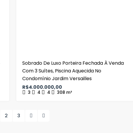
o
Sobrado De Luxo Porteira Fechada À Venda
Com 3 Suítes, Piscina Aquecida No
Condomínio Jardim Versailles
R$4.000.000,00
3
4
4
308
m²
2
3