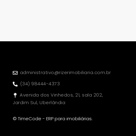
administrativo@rizerimobiliaria.com.br
(34) 98444-4373
Avenida dos Vinhedos, 21, sala 202,
Jardim Sul, Uberlândia
© TimeCode - ERP para imobiliárias.