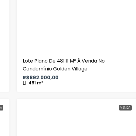
Lote Plano De 481,11 M² À Venda No
Condomínio Golden Village
R$892.000,00
481
m²
A
VENDA