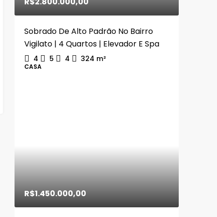
R$2.800.000,00
Sobrado De Alto Padrão No Bairro
Vigilato | 4 Quartos | Elevador E Spa
4
5
4
324
m²
CASA
R$1.450.000,00