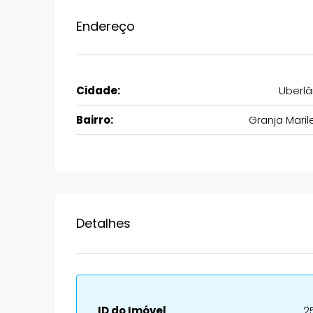
Endereço
Cidade:
Uberlâ
Bairro:
Granja Maril
Detalhes
ID do Imóvel
2