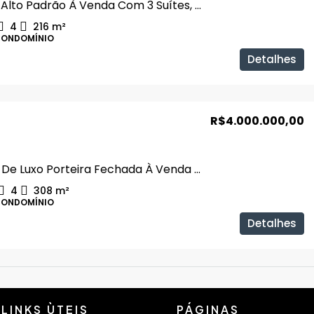
Casa De Alto Padrão À Venda Com 3 Suítes, E Piscina Aquecida No Jardim Sul
4
216
m²
CONDOMÍNIO
Detalhes
R$4.000.000,00
Sobrado De Luxo Porteira Fechada À Venda Com 3 Suítes, Piscina Aquecida No Condomínio Jardim Versailles
4
308
m²
CONDOMÍNIO
Detalhes
LINKS ÙTEIS
PÁGINAS