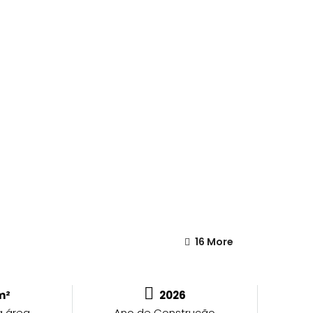
16 More
m²
2026
 área
Ano de Construção