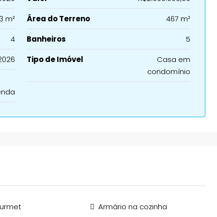
3 m²
Área do Terreno
467 m²
4
Banheiros
5
2026
Tipo de Imóvel
Casa em
condomínio
enda
ourmet
Armário na cozinha