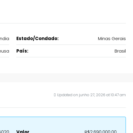
ndia
Estado/Condado:
Minas Gerais
eusa
País:
Brasil
Updated on junho 27, 2026 at 10:47 am
5020
Valor
R$2.690.000,00