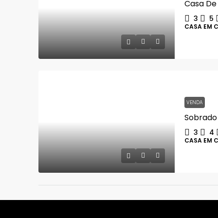
3
5
CASA EM 
VENDA
3
4
CASA EM 