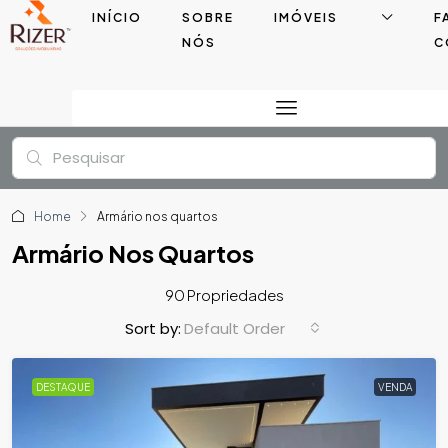
INÍCIO
SOBRE
IMÓVEIS
F
NÓS
C
Home
Armário nos quartos
Armário Nos Quartos
90 Propriedades
Default Order
Sort by:
DESTAQUE
VENDA