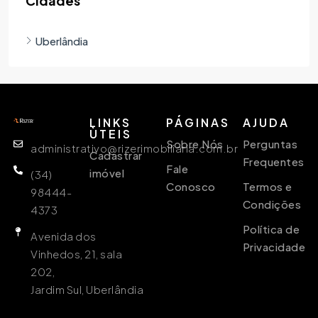
Cidades
Uberlândia
LINKS
PÁGINAS
AJUDA
ÙTEIS
Sobre Nós
Perguntas
administrativo@rizerimobiliaria.com.br
Cadastrar
Frequentes
Fale
imóvel
(34)
Conosco
Termos e
98444-
Condições
4373
Política de
Avenida dos
Privacidade
Vinhedos, 21, sala
202,
Jardim Sul, Uberlândia