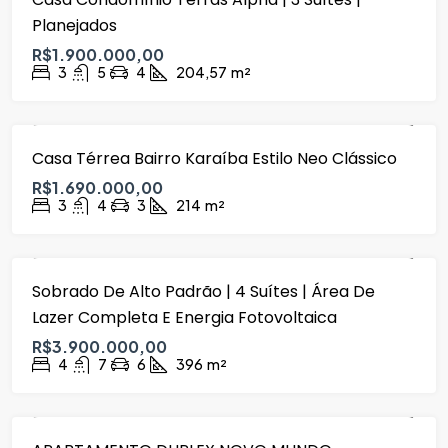
Planejados
R$1.900.000,00
3
5
4
204,57
m²
Casa Térrea Bairro Karaíba Estilo Neo Clássico
DESTAQUE
VENDA
R$1.690.000,00
3
4
3
214
m²
Sobrado De Alto Padrão | 4 Suítes | Área De
DESTAQUE
VENDA
Lazer Completa E Energia Fotovoltaica
R$3.900.000,00
4
7
6
396
m²
DESTAQUE
VENDA