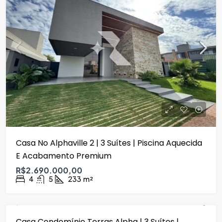
Casa No Alphaville 2 | 3 Suítes | Piscina Aquecida
E Acabamento Premium
R$2.690.000,00
4
5
233
m²
Casa Condomínio Terras Alpha | 3 Suítes |
DESTAQUE
VENDA