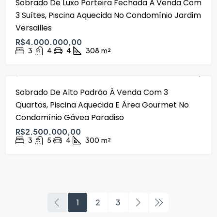
Sobrado De Luxo Porteira Fechada À Venda Com
VENDA
3 Suítes, Piscina Aquecida No Condomínio Jardim
Versailles
R$4.000.000,00
3
4
4
308
m²
Sobrado De Alto Padrão À Venda Com 3
VENDA
Quartos, Piscina Aquecida E Área Gourmet No
Condomínio Gávea Paradiso
R$2.500.000,00
3
5
4
300
m²
1
2
3