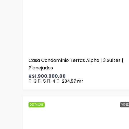
Casa Condomínio Terras Alpha | 3 Suítes |
Planejados
R$1.900.000,00
3
5
4
204,57
m²
DESTAQUE
VEND