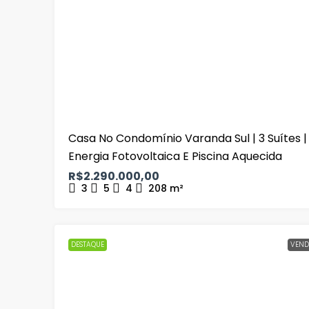
Casa No Condomínio Varanda Sul | 3 Suítes |
Energia Fotovoltaica E Piscina Aquecida
R$2.290.000,00
3
5
4
208
m²
DESTAQUE
VEND