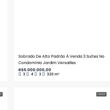
Sobrado De Alto Padrão À Venda 3 Suítes No
Condomínio Jardim Versailles
R$5.000.000,00
3
4
3
320
m²
A
VENDA