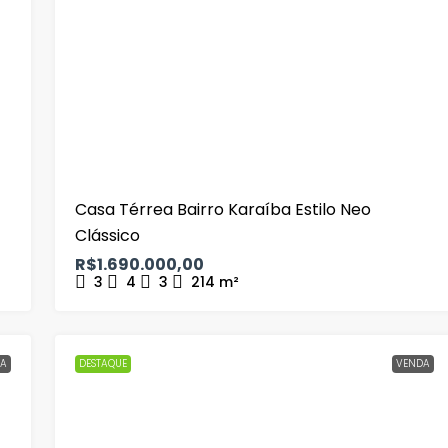
Casa Térrea Bairro Karaíba Estilo Neo
Clássico
R$1.690.000,00
3
4
3
214
m²
A
DESTAQUE
VENDA