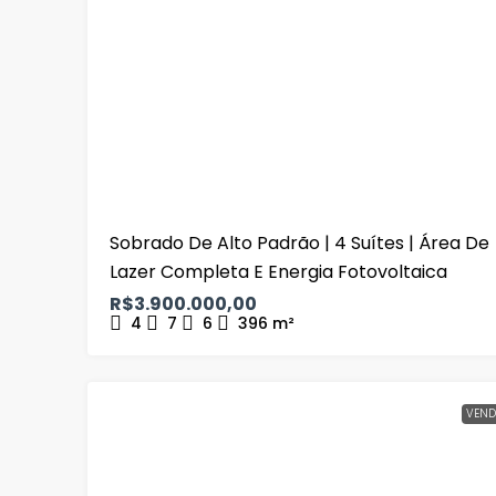
Sobrado De Alto Padrão | 4 Suítes | Área De
Lazer Completa E Energia Fotovoltaica
R$3.900.000,00
4
7
6
396
m²
VEND