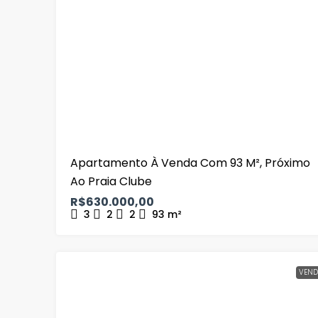
Apartamento À Venda Com 93 M², Próximo
Ao Praia Clube
R$630.000,00
3
2
2
93
m²
VEND