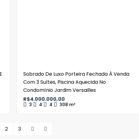
E
Sobrado De Luxo Porteira Fechada À Venda
Com 3 Suítes, Piscina Aquecida No
Condomínio Jardim Versailles
R$4.000.000,00
3
4
4
308
m²
2
3