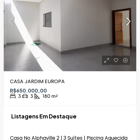
CASA JARDIM EUROPA
R$650.000,00
3
3
180
m²
Listagens Em Destaque
R$2.690.000,00
Casa No Alphaville 2 | 3 Suítes | Piscina Aquecida