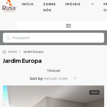
INÍCIO
SOBRE
IMÓVEIS
F
NÓS
C
Home
Jardim Europa
Jardim Europa
1 Imóvel
Default Order
Sort by:
VENDA