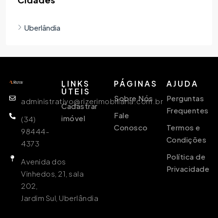
Uberlândia
LINKS
PÁGINAS
AJUDA
ÙTEIS
Sobre Nós
Perguntas
administrativo@rizerimobiliaria.com.br
Cadastrar
Frequentes
Fale
imóvel
(34)
Conosco
Termos e
98444-
Condições
4373
Política de
Avenida dos
Privacidade
Vinhedos, 21, sala
202,
Jardim Sul, Uberlândia