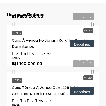
Listagens Similares
R$1.800.000,00
VENDA
VENDA
Casa À Venda No Jardim Karaíba Com 3
Detalhes
Dormitórios
3
4
3
228
m²
CASA
R$1.100.000,00
VENDA
VENDA
Casa Térrea À Venda Com 295 M², Área
Detalhes
Gourmet No Bairro Santa Mônica
3
3
2
295
m²
CASA