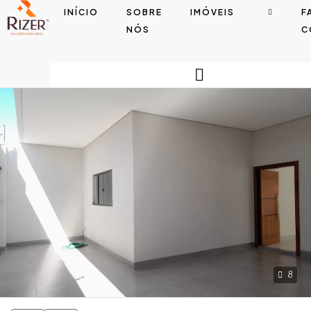
INÍCIO
SOBRE
IMÓVEIS
F
NÓS
C
8