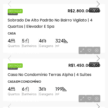
R$2.800.000,00
VENDA
DESTAQUE
VENDA
Sobrado De Alto Padrão No Bairro Vigilato | 4
Quartos | Elevador E Spa
CASA
4
5
4
324
Quartos
Banheiros
Garagens
m²
R$1.450.000,00
R$1.450.000,00
VENDA
DESTAQUE
VENDA
Casa No Condomínio Terras Alpha | 4 Suítes
CASA EM CONDOMÍNIO
4
6
3
199
Quartos
Banheiros
Garagens
m²
R$1.690.000,00