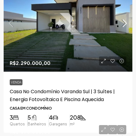
R$2.290.000,00
VENDA
Casa No Condomínio Varanda Sul | 3 Suítes |
Energia Fotovoltaica E Piscina Aquecida
CASA EM CONDOMÍNIO
3
5
4
208
Quartos
Banheiros
Garagens
m²
R$2.690.000,00