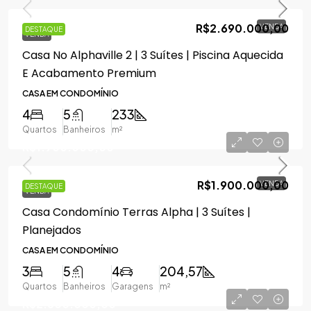
R$2.690.000,00
VENDA
DESTAQUE
VENDA
Casa No Alphaville 2 | 3 Suítes | Piscina Aquecida
E Acabamento Premium
CASA EM CONDOMÍNIO
4
5
233
Quartos
Banheiros
m²
R$1.900.000,00
R$1.900.000,00
VENDA
DESTAQUE
VENDA
Casa Condomínio Terras Alpha | 3 Suítes |
Planejados
CASA EM CONDOMÍNIO
3
5
4
204,57
Quartos
Banheiros
Garagens
m²
R$2.800.000,00