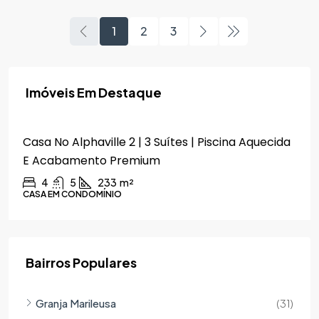
1
2
3
Imóveis Em Destaque
R$2.690.000,00
Casa No Alphaville 2 | 3 Suítes | Piscina Aquecida
E Acabamento Premium
4
5
233
m²
CASA EM CONDOMÍNIO
Bairros Populares
Granja Marileusa
(31)