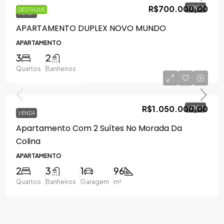
R$700.000,00
VENDA
DESTAQUE
VENDA
APARTAMENTO DUPLEX NOVO MUNDO
APARTAMENTO
3
2
Quartos
Banheiros
R$1.050.000,00
R$1.050.000,00
VENDA
VENDA
Apartamento Com 2 Suítes No Morada Da
Colina
APARTAMENTO
2
3
1
96
Quartos
Banheiros
Garagem
m²