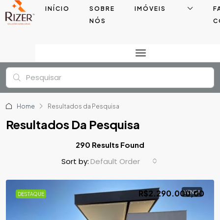
INÍCIO
SOBRE
IMÓVEIS
F
NÓS
C
Home
Resultados da Pesquisa
Resultados Da Pesquisa
290 Results Found
Default Order
Sort by:
R$2.290.000,00
VENDA
DESTAQUE