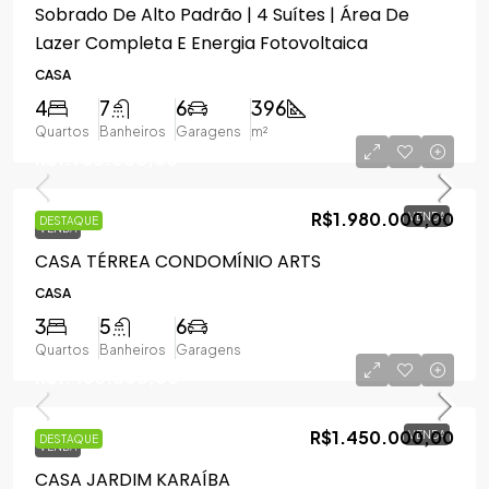
Sobrado De Alto Padrão | 4 Suítes | Área De
Lazer Completa E Energia Fotovoltaica
CASA
4
7
6
396
Quartos
Banheiros
Garagens
m²
R$1.980.000,00
R$1.980.000,00
VENDA
DESTAQUE
VENDA
CASA TÉRREA CONDOMÍNIO ARTS
CASA
3
5
6
Quartos
Banheiros
Garagens
R$1.450.000,00
R$1.450.000,00
VENDA
DESTAQUE
VENDA
CASA JARDIM KARAÍBA