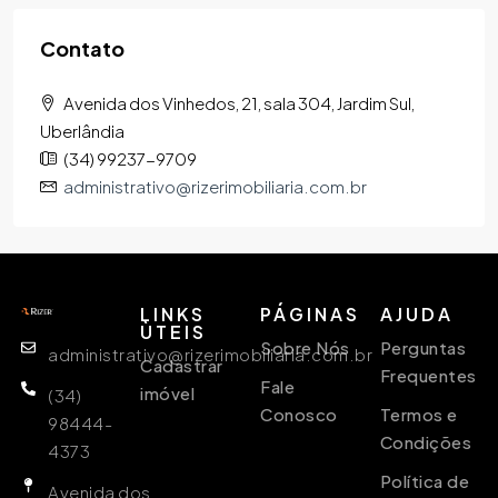
Contato
Avenida dos Vinhedos, 21, sala 304, Jardim Sul,
Uberlândia
(34) 99237-9709
administrativo@rizerimobiliaria.com.br
LINKS
PÁGINAS
AJUDA
ÙTEIS
Sobre Nós
Perguntas
administrativo@rizerimobiliaria.com.br
Cadastrar
Frequentes
Fale
imóvel
(34)
Conosco
Termos e
98444-
Condições
4373
Política de
Avenida dos