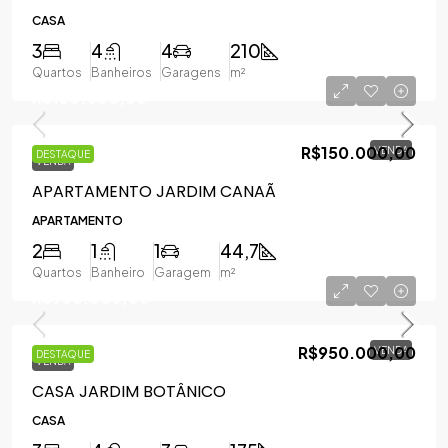
CASA
3
4
4
210
Quartos
Banheiros
Garagens
m²
R$150.000,00
R$150.000,00
VENDA
DESTAQUE
VENDA
APARTAMENTO JARDIM CANAÃ
APARTAMENTO
2
1
1
44,7
Quartos
Banheiro
Garagem
m²
R$950.000,00
R$950.000,00
VENDA
DESTAQUE
VENDA
CASA JARDIM BOTÂNICO
CASA