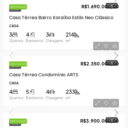
R$1.690.000,00
VENDA
DESTAQUE
VENDA
Casa Térrea Bairro Karaíba Estilo Neo Clássico
CASA
3
4
3
214
Quartos
Banheiros
Garagens
m²
R$2.350.000,00
R$2.350.000,00
VENDA
DESTAQUE
VENDA
Casa Térrea Condomínio ARTS
CASA
4
5
4
233
Quartos
Banheiros
Garagens
m²
R$3.900.000,00
R$3.900.000,00
VENDA
DESTAQUE
VENDA