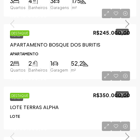
3
4
3
175
Quartos
Banheiros
Garagens
m²
R$245.000,00
R$245.000,00
VENDA
DESTAQUE
VENDA
APARTAMENTO BOSQUE DOS BURITIS
APARTAMENTO
2
2
1
52,2
Quartos
Banheiros
Garagem
m²
R$350.000,00
R$350.000,00
VENDA
DESTAQUE
VENDA
LOTE TERRAS ALPHA
LOTE
R$700.000,00