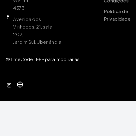
98444-
Condições
4373
Política de
Privacidade
Avenida dos
Vinhedos, 21, sala
202,
Jardim Sul, Uberlândia
© TimeCode - ERP para imobiliárias.