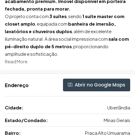
acabamento premium. Imóvel disponível em porteira
fechada, pronta para morar.
O projeto conta com
3 suítes
, sendo
1 suíte master com
closet amplo
, equipada com
banheira de imersão,
lavatórios e chuveiros duplos
, além de excelente
iluminação natural. A área social impressiona com
sala com
pé-direito duplo de 5 metros
, proporcionando
amplitude e sofisticação.
Read More
Abrir no Google Maps
Endereço
Cidade:
Uberlândia
Estado/Condado:
Minas Gerais
Bairro:
Praça Alto Umuarama