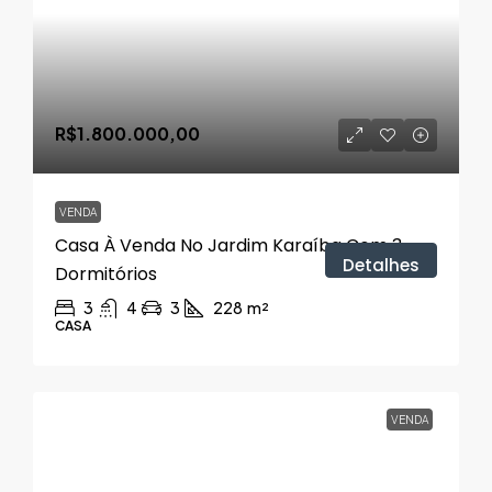
R$1.800.000,00
VENDA
Casa À Venda No Jardim Karaíba Com 3
Detalhes
Dormitórios
3
4
3
228
m²
CASA
VENDA