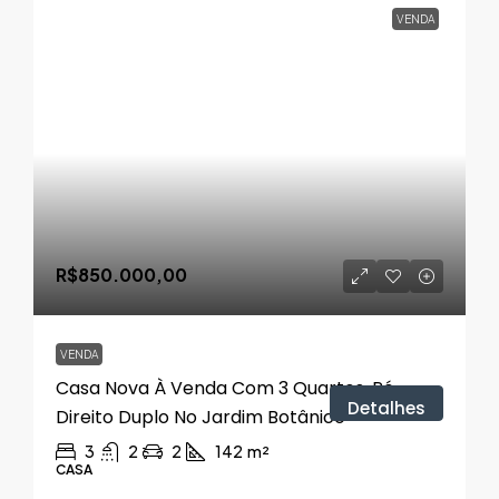
VENDA
R$850.000,00
VENDA
Casa Nova À Venda Com 3 Quartos, Pé-
Detalhes
Direito Duplo No Jardim Botânico
3
2
2
142
m²
CASA