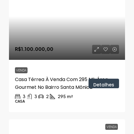
R$1.100.000,00
VENDA
Casa Térrea À Venda Com 295 M², Área
Detalhes
Gourmet No Bairro Santa Mônica
3
3
2
295
m²
CASA
VENDA