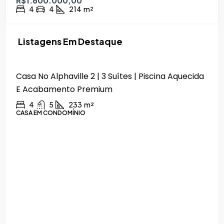
R$1.600.000,00
4
4
214
m²
Listagens Em Destaque
R$2.690.000,00
Casa No Alphaville 2 | 3 Suítes | Piscina Aquecida
E Acabamento Premium
4
5
233
m²
CASA EM CONDOMÍNIO