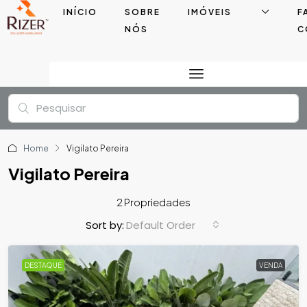
INÍCIO
SOBRE
IMÓVEIS
F
NÓS
C
Home
Vigilato Pereira
Vigilato Pereira
2 Propriedades
Default Order
Sort by:
DESTAQUE
VENDA