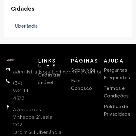
Cidades
Uberlândia
LINKS
PÁGINAS
AJUDA
ÙTEIS
Sobre Nós
Perguntas
administrativo@rizerimobiliaria.com.br
Cadastrar
Frequentes
Fale
imóvel
(34)
Conosco
Termos e
98444-
Condições
4373
Política de
Avenida dos
Privacidade
Vinhedos, 21, sala
202,
Jardim Sul, Uberlândia