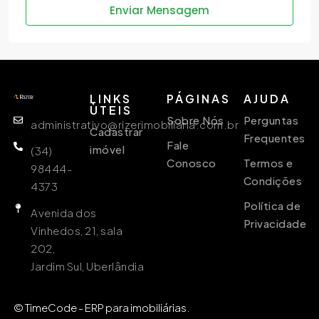
Enviar Mensagem
LINKS
PÁGINAS
AJUDA
ÙTEIS
Sobre Nós
Perguntas
administrativo@rizerimobiliaria.com.br
Cadastrar
Frequentes
Fale
imóvel
(34)
Conosco
Termos e
98444-
Condições
4373
Política de
Avenida dos
Privacidade
Vinhedos, 21, sala
202,
Jardim Sul, Uberlândia
© TimeCode - ERP para imobiliárias.