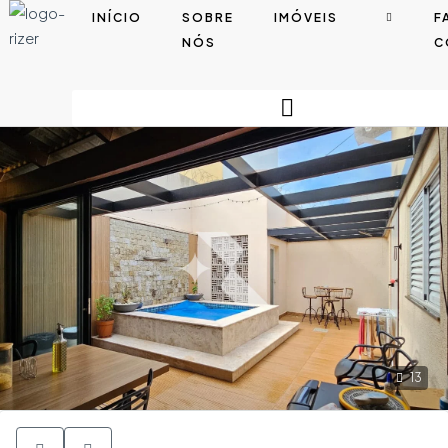
INÍCIO
SOBRE
IMÓVEIS
F
NÓS
C
13