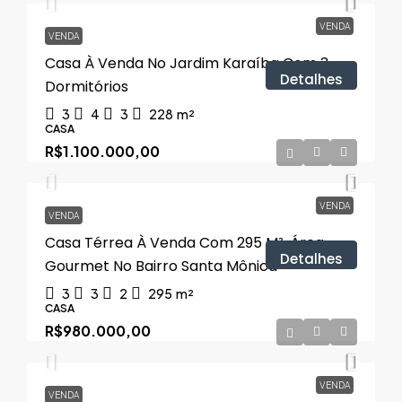
VENDA
VENDA
Casa À Venda No Jardim Karaíba Com 3
Detalhes
Dormitórios
3
4
3
228
m²
CASA
R$1.100.000,00
VENDA
VENDA
Casa Térrea À Venda Com 295 M², Área
Detalhes
Gourmet No Bairro Santa Mônica
3
3
2
295
m²
CASA
R$980.000,00
VENDA
VENDA