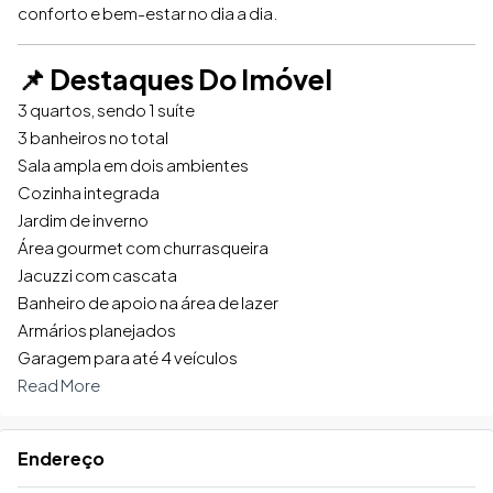
conforto e bem-estar no dia a dia.
📌 Destaques Do Imóvel
3 quartos, sendo 1 suíte
3 banheiros no total
Sala ampla em dois ambientes
Cozinha integrada
Jardim de inverno
Área gourmet com churrasqueira
Jacuzzi com cascata
Banheiro de apoio na área de lazer
Armários planejados
Garagem para até 4 veículos
Read More
Endereço