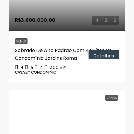
R$3.800.000,00
VENDA
Sobrado De Alto Padrão Com 4 Suítes No
Detalhes
Condomínio Jardins Roma
4
6
4
300
m²
CASA EM CONDOMÍNIO
VENDA