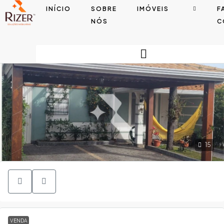
INÍCIO
SOBRE
IMÓVEIS
F
NÓS
C
15
VENDA