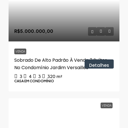
R$5.000.000,00
VENDA
Sobrado De Alto Padrão À Venda 3 Suítes
Detalhes
No Condomínio Jardim Versailles
3
4
3
320
m²
CASA EM CONDOMÍNIO
VENDA