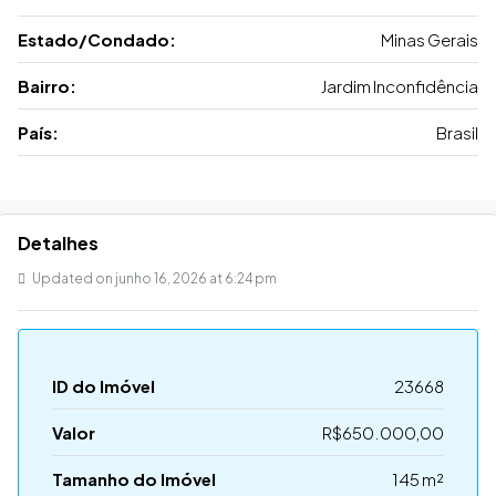
Estado/Condado:
Minas Gerais
Bairro:
Jardim Inconfidência
País:
Brasil
Detalhes
Updated on junho 16, 2026 at 6:24 pm
ID do Imóvel
23668
Valor
R$650.000,00
Tamanho do Imóvel
145 m²