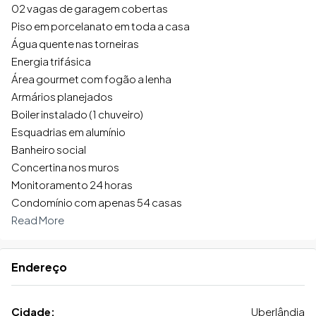
02 vagas de garagem cobertas
Piso em porcelanato em toda a casa
Água quente nas torneiras
Energia trifásica
Área gourmet com fogão a lenha
Armários planejados
Boiler instalado (1 chuveiro)
Esquadrias em alumínio
Banheiro social
Concertina nos muros
Monitoramento 24 horas
Condomínio com apenas 54 casas
Read More
Endereço
Cidade:
Uberlândia