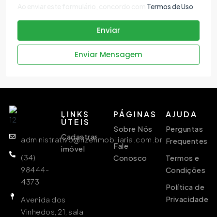
Ao enviar este formulário, concordo com
Termos de Uso
Enviar
Enviar Mensagem
LINKS
PÁGINAS
AJUDA
ÙTEIS
Sobre Nós
Perguntas
Cadastrar
administrativo@rizerimobiliaria.com.br
Frequentes
Fale
imóvel
(34)
Conosco
Termos e
98444-
Condições
4373
Política de
Privacidade
Avenida dos
Vinhedos, 21, sala