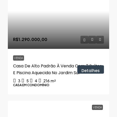
R$1.290.000,00
VENDA
Casa De Alto Padrão À Venda Com 3 Suítes,
Detalhes
E Piscina Aquecida No Jardim Sul
3
5
4
216
m²
CASA EM CONDOMÍNIO
VENDA