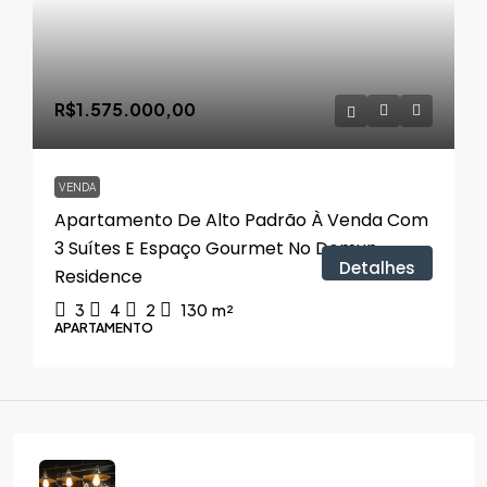
R$1.575.000,00
VENDA
Apartamento De Alto Padrão À Venda Com
3 Suítes E Espaço Gourmet No Domun
Detalhes
Residence
3
4
2
130
m²
APARTAMENTO