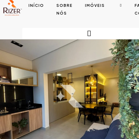
INÍCIO
SOBRE
IMÓVEIS
F
NÓS
C