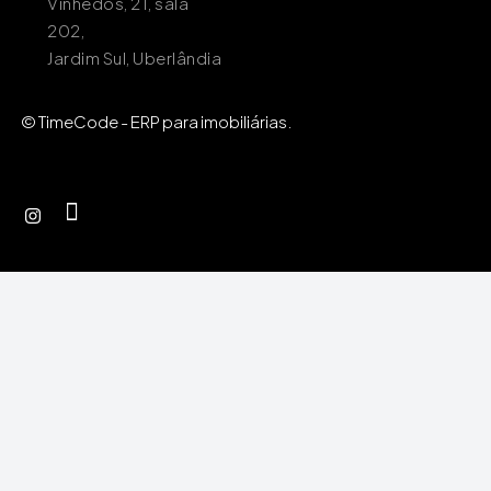
Vinhedos, 21, sala
202,
Jardim Sul, Uberlândia
© TimeCode - ERP para imobiliárias.