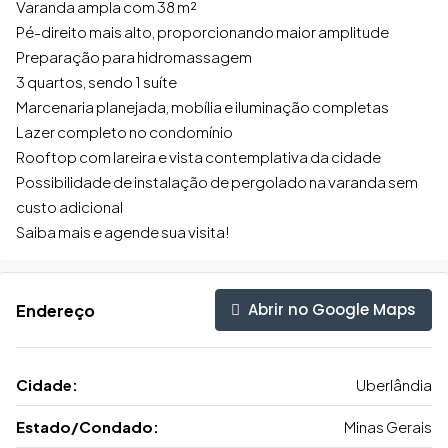
Varanda ampla com 38 m²
Pé-direito mais alto, proporcionando maior amplitude
Preparação para hidromassagem
3 quartos, sendo 1 suíte
Marcenaria planejada, mobília e iluminação completas
Lazer completo no condomínio
Rooftop com lareira e vista contemplativa da cidade
Possibilidade de instalação de pergolado na varanda sem
custo adicional
Saiba mais e agende sua visita!
Abrir no Google Maps
Endereço
Cidade:
Uberlândia
Estado/Condado:
Minas Gerais