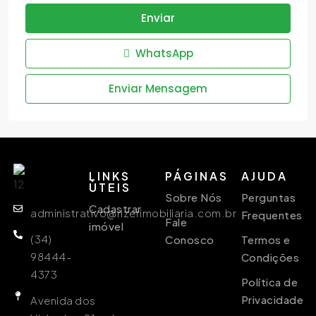
Enviar
WhatsApp
Enviar Mensagem
LINKS
PÁGINAS
AJUDA
ÙTEIS
Sobre Nós
Perguntas
Cadastrar
administrativo@rizerimobiliaria.com.br
Frequentes
Fale
imóvel
(34)
Conosco
Termos e
98444-
Condições
4373
Política de
Privacidade
Avenida dos