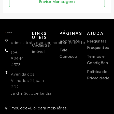
Enviar Mensagem
LINKS
PÁGINAS
AJUDA
ÙTEIS
Sobre Nós
Perguntas
administrativo@rizerimobiliaria.com.br
Cadastrar
Frequentes
Fale
imóvel
(34)
Conosco
Termos e
98444-
Condições
4373
Política de
Avenida dos
Privacidade
Vinhedos, 21, sala
202,
Jardim Sul, Uberlândia
© TimeCode - ERP para imobiliárias.