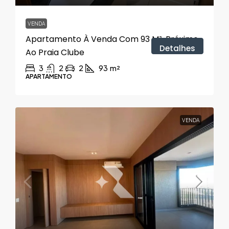
VENDA
Apartamento À Venda Com 93 M², Próximo
Detalhes
Ao Praia Clube
3
2
2
93
m²
APARTAMENTO
VENDA