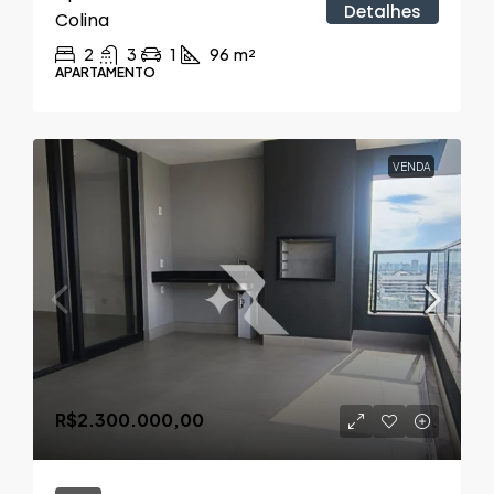
Detalhes
Colina
2
3
1
96
m²
APARTAMENTO
VENDA
R$2.300.000,00