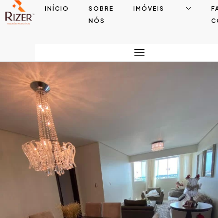
INÍCIO
SOBRE
IMÓVEIS
F
NÓS
C