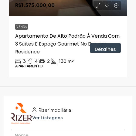
R$1.575.000,00
VENDA
Apartamento De Alto Padrão À Venda Com
3 Suítes E Espaço Gourmet No Domun
Detalhes
Residence
3
4
2
130
m²
APARTAMENTO
Rizer Imobiliária
Ver Listagens