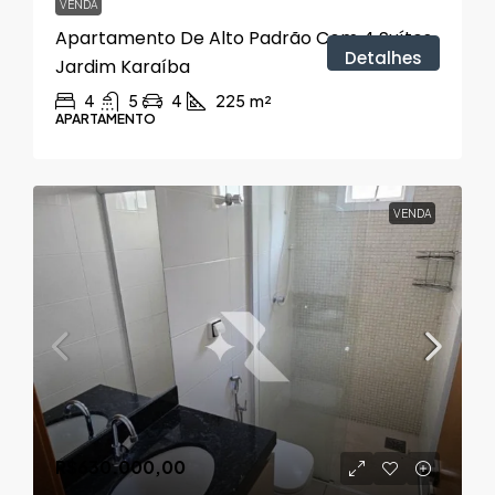
VENDA
Apartamento De Alto Padrão Com 4 Suítes,
Detalhes
Jardim Karaíba
4
5
4
225
m²
APARTAMENTO
VENDA
R$630.000,00