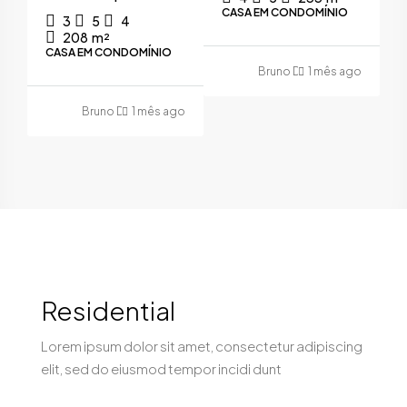
go
CASA EM CONDOMÍNIO
3
5
4
208
m²
CASA EM CONDOMÍNIO
Bruno Defensor
1 mês ago
Bruno Defensor
1 mês ago
Residential
Lorem ipsum dolor sit amet, consectetur adipiscing
elit, sed do eiusmod tempor incidi dunt