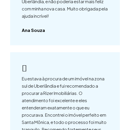
Uberlândia, e não poderia estar mais feliz
com minha nova casa. Muito obrigada pela
ajuda incrível!
Ana Souza
Eu estava à procura de um imóvel na zona
sul de Uberlândia e fui recomendado a
procurar a Rizer Imobiliárias. O
atendimento foi excelente e eles
entenderam exatamente o que eu
procurava. Encontrei o imóvel perfeito em
Santa Mônica, e todo o processo foi muito
tranquilo. Recomendo fortemente seus