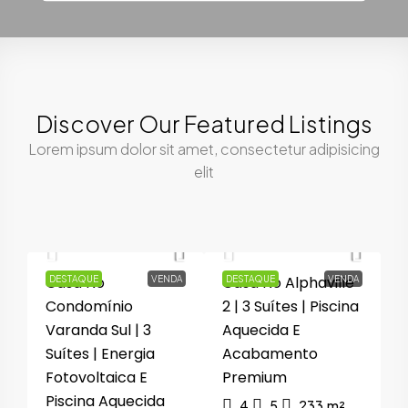
Discover Our Featured Listings
Lorem ipsum dolor sit amet, consectetur adipisicing
elit
0
R$2.290.000,00
R$2.690.000,00
Casa No
Casa No Alphaville
C
A
DESTAQUE
VENDA
DESTAQUE
VENDA
S
Condomínio
2 | 3 Suítes | Piscina
T
Varanda Sul | 3
Aquecida E
S
Suítes | Energia
Acabamento
Fotovoltaica E
Premium
C
Piscina Aquecida
4
5
233
m²