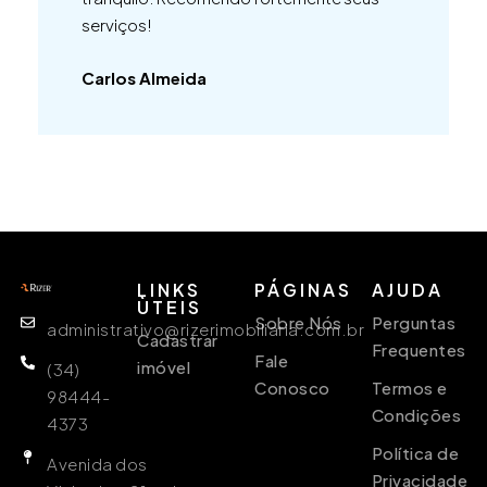
serviços!
Carlos Almeida
LINKS
PÁGINAS
AJUDA
ÙTEIS
Sobre Nós
Perguntas
administrativo@rizerimobiliaria.com.br
Cadastrar
Frequentes
Fale
imóvel
(34)
Conosco
Termos e
98444-
Condições
4373
Política de
Avenida dos
Privacidade