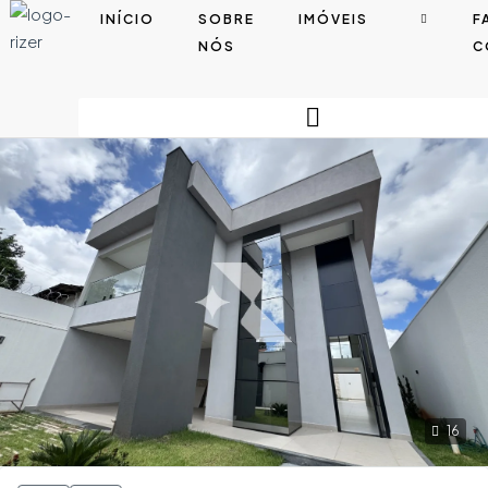
INÍCIO
SOBRE
IMÓVEIS
F
NÓS
C
16