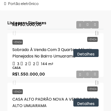
Portão eletrônico
Listagens Similares
R$750.000,00
VENDA
VENDA
Sobrado À Venda Com 3 Quartos, Móveis
Detalhes
Planejados No Bairro Umuarama
3
2
2
144
m²
CASA
R$1.550.000,00
VENDA
VENDA
CASA ALTO PADRÃO NOVA A VENDA BAIRRO
Detalhes
ALTO UMUARAMA