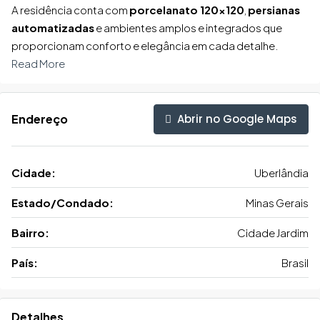
A residência conta com
porcelanato 120×120
,
persianas
automatizadas
e ambientes amplos e integrados que
proporcionam conforto e elegância em cada detalhe.
Read More
Abrir no Google Maps
Endereço
Cidade:
Uberlândia
Estado/Condado:
Minas Gerais
Bairro:
Cidade Jardim
País:
Brasil
Detalhes