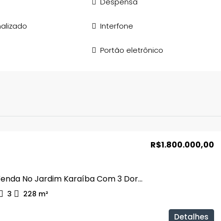
Despensa
alizado
Interfone
Portão eletrônico
R$1.800.000,00
Casa À Venda No Jardim Karaíba Com 3 Dormitórios
3
228
m²
Detalhes