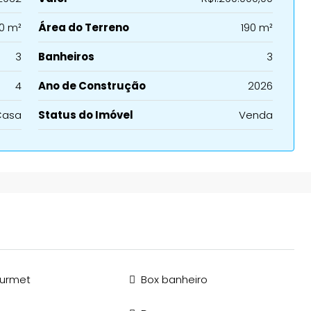
0 m²
Área do Terreno
190 m²
3
Banheiros
3
4
Ano de Construção
2026
Casa
Status do Imóvel
Venda
ourmet
Box banheiro