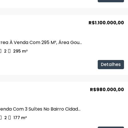
R$1.100.000,00
Casa Térrea À Venda Com 295 M², Área Gourmet No Bairro Santa Mônica
2
295
m²
Detalhes
R$980.000,00
Casa À Venda Com 3 Suítes No Bairro Cidade Jardim
2
177
m²