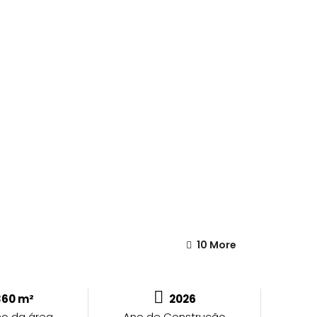
10 More
360 m²
2026
o da área
Ano de Construção