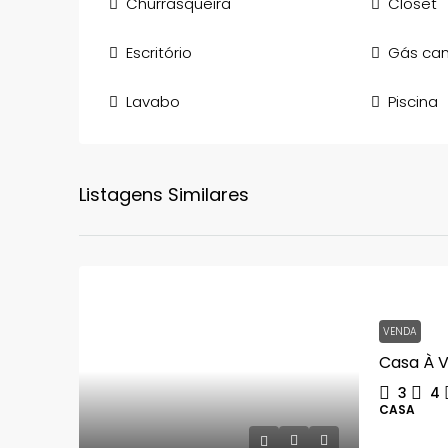
Churrasqueira
Closet
Escritório
Gás can
Lavabo
Piscina
Listagens Similares
VENDA
3
4
CASA