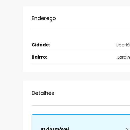
Endereço
Cidade:
Uberlâ
Bairro:
Jardi
Detalhes
ID do Imóvel
2