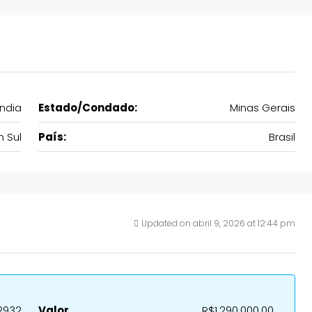
ndia
Estado/Condado:
Minas Gerais
m Sul
País:
Brasil
Updated on abril 9, 2026 at 12:44 pm
2932
Valor
R$1.290.000,00