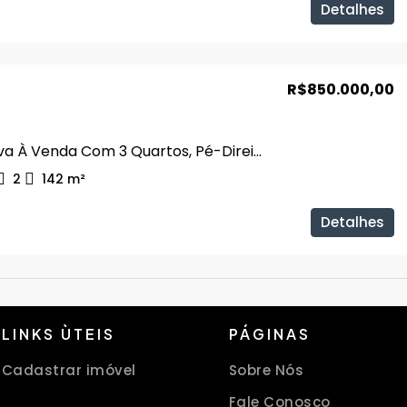
Detalhes
R$850.000,00
Casa Nova À Venda Com 3 Quartos, Pé-Direito Duplo No Jardim Botânico
2
142
m²
Detalhes
LINKS ÙTEIS
PÁGINAS
Cadastrar imóvel
Sobre Nós
Fale Conosco