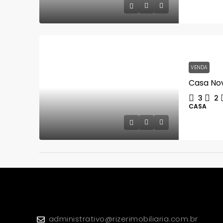
VENDA
3
2
CASA
administrativo@rizerimobiliaria.com.br