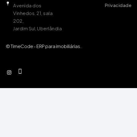
Privacidade
Avenida dos
Vinhedos, 21, sala
202,
Jardim Sul, Uberlândia
© TimeCode - ERP para imobiliárias.