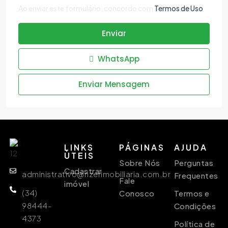
Ao enviar este formulário, concordo com
Termos de Uso
Enviar
WhatsApp
Enviar Mensagem
LINKS
PÁGINAS
AJUDA
ÙTEIS
Sobre Nós
Perguntas
Cadastrar
administrativo@rizerimobiliaria.com.br
Frequentes
Fale
imóvel
(34)
Conosco
Termos e
98444-
Condições
4373
Política de