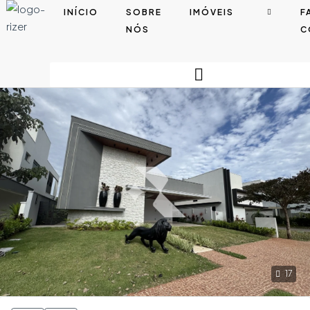
INÍCIO
SOBRE
IMÓVEIS
F
NÓS
C
17