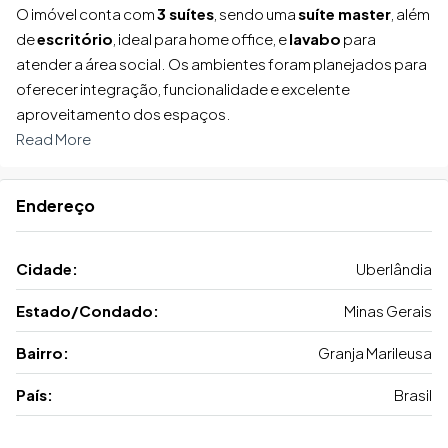
O imóvel conta com
3 suítes
, sendo uma
suíte master
, além
de
escritório
, ideal para home office, e
lavabo
para
atender a área social. Os ambientes foram planejados para
oferecer integração, funcionalidade e excelente
aproveitamento dos espaços.
Read More
Endereço
Cidade:
Uberlândia
Estado/Condado:
Minas Gerais
Bairro:
Granja Marileusa
País:
Brasil