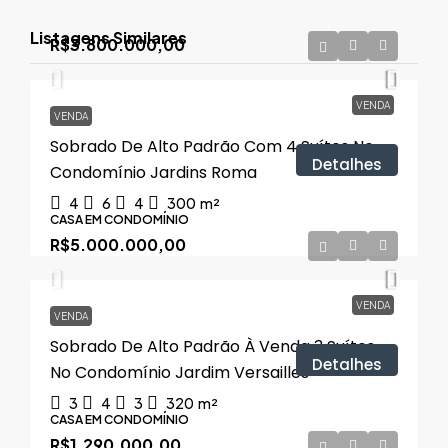
Listagens Similares
R$3.800.000,00
VENDA
VENDA
Sobrado De Alto Padrão Com 4 Suítes No
Detalhes
Condomínio Jardins Roma
4
6
4
300
m²
CASA EM CONDOMÍNIO
R$5.000.000,00
VENDA
VENDA
Sobrado De Alto Padrão À Venda 3 Suítes
Detalhes
No Condomínio Jardim Versailles
3
4
3
320
m²
CASA EM CONDOMÍNIO
R$1.290.000,00