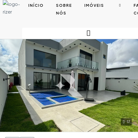
INÍCIO
SOBRE
IMÓVEIS
F
NÓS
C
17