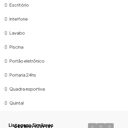
Escritório
Interfone
Lavabo
Piscina
Portão eletrônico
Portaria 24hs
Quadra esportiva
Quintal
Listagens Similares
R$1.800.000,00