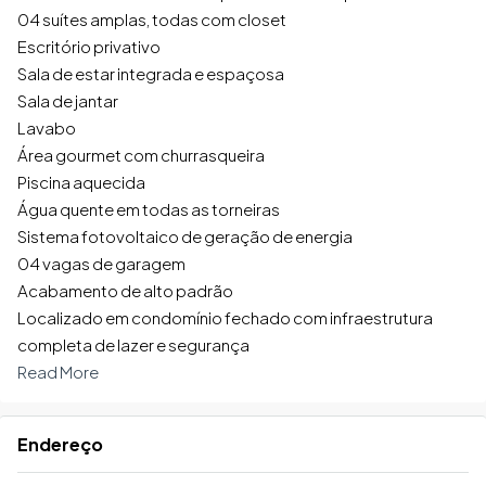
04 suítes amplas, todas com closet
Escritório privativo
Sala de estar integrada e espaçosa
Sala de jantar
Lavabo
Área gourmet com churrasqueira
Piscina aquecida
Água quente em todas as torneiras
Sistema fotovoltaico de geração de energia
04 vagas de garagem
Acabamento de alto padrão
Localizado em condomínio fechado com infraestrutura
completa de lazer e segurança
Read More
Endereço