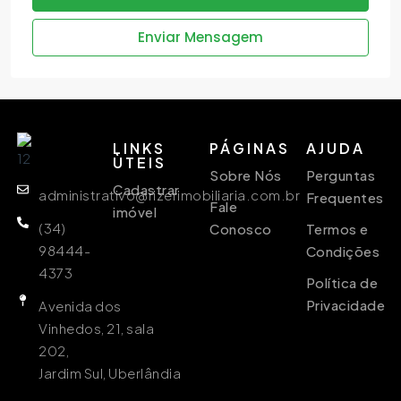
Enviar Mensagem
LINKS
PÁGINAS
AJUDA
ÙTEIS
Sobre Nós
Perguntas
Cadastrar
administrativo@rizerimobiliaria.com.br
Frequentes
Fale
imóvel
(34)
Conosco
Termos e
98444-
Condições
4373
Política de
Privacidade
Avenida dos
Vinhedos, 21, sala
202,
Jardim Sul, Uberlândia