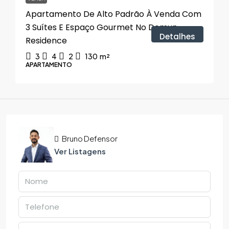
Apartamento De Alto Padrão À Venda Com
3 Suítes E Espaço Gourmet No Domun
Detalhes
Residence
3
4
2
130
m²
APARTAMENTO
Bruno Defensor
Ver Listagens