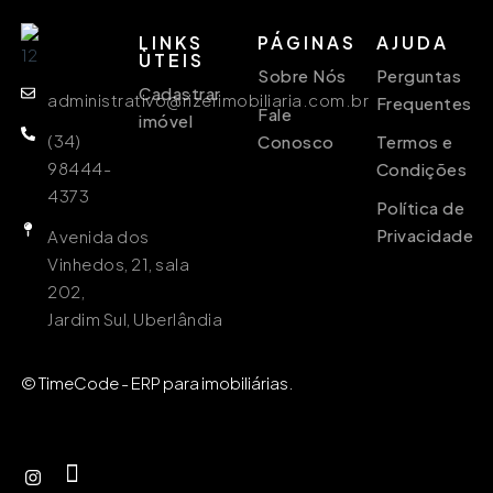
LINKS
PÁGINAS
AJUDA
ÙTEIS
Sobre Nós
Perguntas
Cadastrar
administrativo@rizerimobiliaria.com.br
Frequentes
Fale
imóvel
(34)
Conosco
Termos e
98444-
Condições
4373
Política de
Privacidade
Avenida dos
Vinhedos, 21, sala
202,
Jardim Sul, Uberlândia
© TimeCode - ERP para imobiliárias.