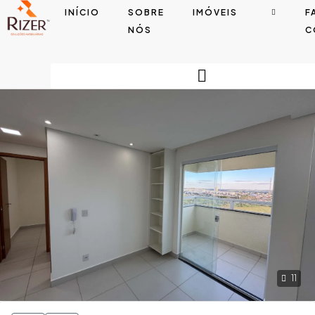
INÍCIO
SOBRE
IMÓVEIS
F
NÓS
C
11