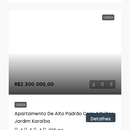
VENDA
R$2.300.000,00
VENDA
Apartamento De Alto Padrão Com 4 Suítes,
Detalhes
Jardim Karaíba
4
5
4
225
m²