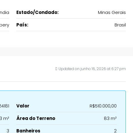
ndia
Estado/Condado:
Minas Gerais
ibery
País:
Brasil
Updated on junho 16, 2026 at 6:27 pm
24181
Valor
R$510.000,00
3 m²
Área do Terreno
83 m²
3
Banheiros
2