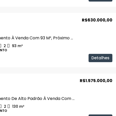
R$630.000,00
Apartamento À Venda Com 93 M², Próximo Ao Praia Clube
2
93
m²
ENTO
Detalhes
R$1.575.000,00
Apartamento De Alto Padrão À Venda Com 3 Suítes E Espaço Gourmet No Domun Residence
2
130
m²
ENTO