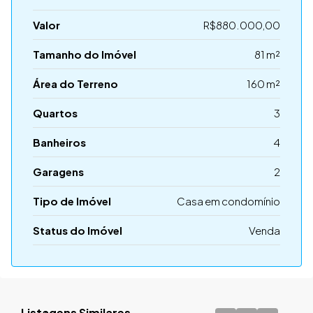
Valor
R$880.000,00
Tamanho do Imóvel
81 m²
Área do Terreno
160 m²
Quartos
3
Banheiros
4
Garagens
2
Tipo de Imóvel
Casa em condomínio
Status do Imóvel
Venda
Listagens Similares