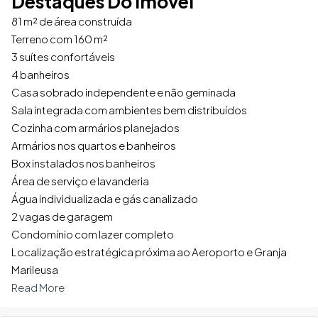
Destaques Do Imóvel
81 m² de área construída
Terreno com 160 m²
3 suítes confortáveis
4 banheiros
Casa sobrado independente e não geminada
Sala integrada com ambientes bem distribuídos
Cozinha com armários planejados
Armários nos quartos e banheiros
Box instalados nos banheiros
Área de serviço e lavanderia
Água individualizada e gás canalizado
2 vagas de garagem
Condomínio com lazer completo
Localização estratégica próxima ao Aeroporto e Granja
Marileusa
Read More