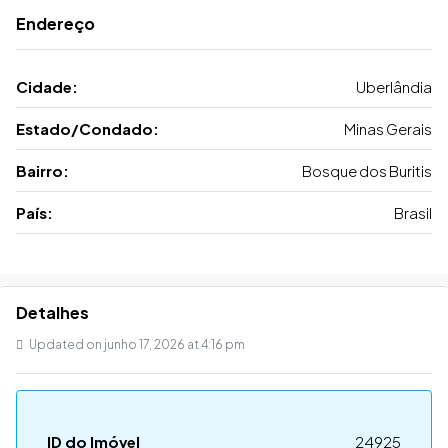
Endereço
Cidade:
Uberlândia
Estado/Condado:
Minas Gerais
Bairro:
Bosque dos Buritis
País:
Brasil
Detalhes
Updated on junho 17, 2026 at 4:16 pm
ID do Imóvel
24925