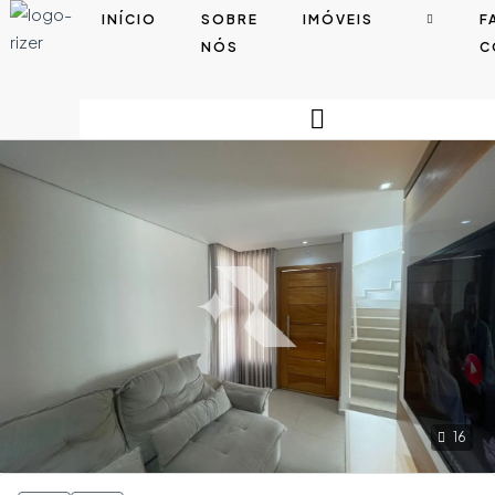
INÍCIO
SOBRE
IMÓVEIS
F
NÓS
C
16