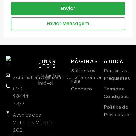
Enviar
Enviar Mensagem
LINKS
PÁGINAS
AJUDA
ÙTEIS
Sobre Nós
Perguntas
Cadastrar
administrativo@rizerimobiliaria.com.br
Frequentes
Fale
imóvel
(34)
Conosco
Termos e
98444-
Condições
4373
Política de
Privacidade
Avenida dos
Vinhedos, 21, sala
202,