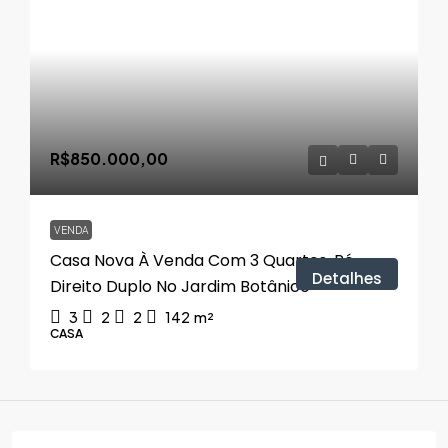
R$850.000,00
VENDA
Casa Nova À Venda Com 3 Quartos, Pé-
Detalhes
Direito Duplo No Jardim Botânico
3
2
2
142
m²
CASA