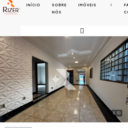
INÍCIO
SOBRE
IMÓVEIS
F
NÓS
C
10