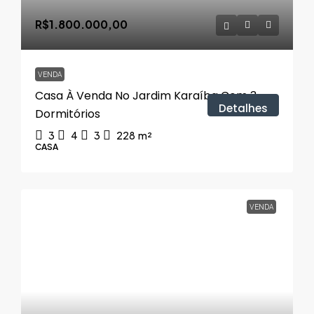
R$1.800.000,00
VENDA
Casa À Venda No Jardim Karaíba Com 3
Detalhes
Dormitórios
3
4
3
228
m²
CASA
VENDA