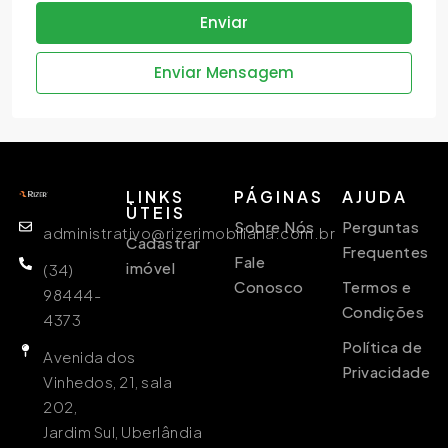
Enviar
Enviar Mensagem
LINKS
PÁGINAS
AJUDA
ÙTEIS
Sobre Nós
Perguntas
administrativo@rizerimobiliaria.com.br
Cadastrar
Frequentes
Fale
imóvel
(34)
Conosco
Termos e
98444-
Condições
4373
Política de
Avenida dos
Privacidade
Vinhedos, 21, sala
202,
Jardim Sul, Uberlândia