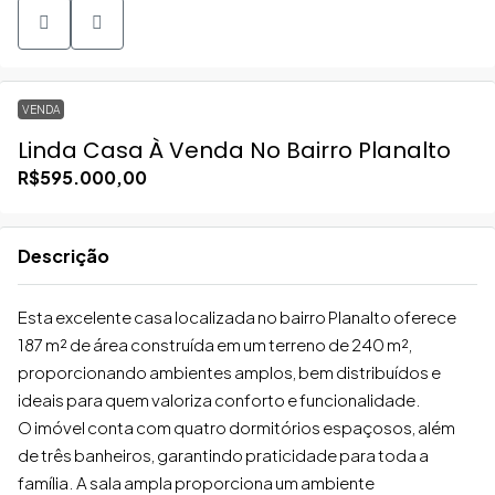
VENDA
Linda Casa À Venda No Bairro Planalto
R$595.000,00
Descrição
Esta excelente casa localizada no bairro Planalto oferece
187 m² de área construída em um terreno de 240 m²,
proporcionando ambientes amplos, bem distribuídos e
ideais para quem valoriza conforto e funcionalidade.
O imóvel conta com quatro dormitórios espaçosos, além
de três banheiros, garantindo praticidade para toda a
família. A sala ampla proporciona um ambiente