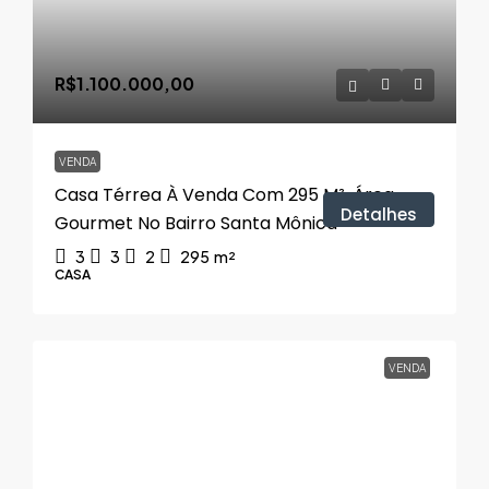
R$1.100.000,00
VENDA
Casa Térrea À Venda Com 295 M², Área
Detalhes
Gourmet No Bairro Santa Mônica
3
3
2
295
m²
CASA
VENDA