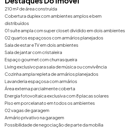
Destaques Do Imóvel
210 m² de área construída
Cobertura duplex com ambientes amplos e bem
distribuídos
01 suíte ampla com super closet dividido em dois ambientes
02 quartos espaçosos com armários planejados
Sala de estar e TV em dois ambientes
Sala de jantar com cristaleira
Espaço gourmet com churrasqueira
Living exclusivo para sala de música ou convivência
Cozinha ampla repleta de armários planejados
Lavanderia espaçosa com armários
Área externa parcialmente coberta
Energia fotovoltaica exclusiva com 8 placas solares
Piso em porcelanato em todos os ambientes
02 vagas de garagem
Armário privativo na garagem
Possibilidade de negociação de parte da mobília