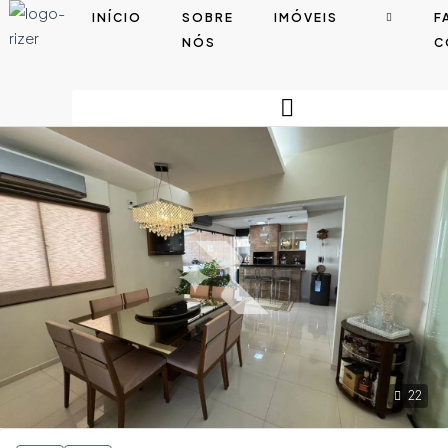
INÍCIO
SOBRE
IMÓVEIS
F
NÓS
C
22