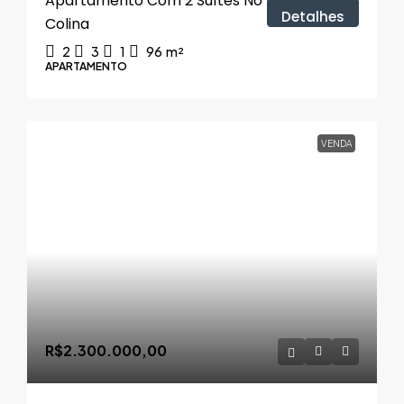
Apartamento Com 2 Suítes No Morada Da
Detalhes
Colina
2
3
1
96
m²
APARTAMENTO
VENDA
R$2.300.000,00