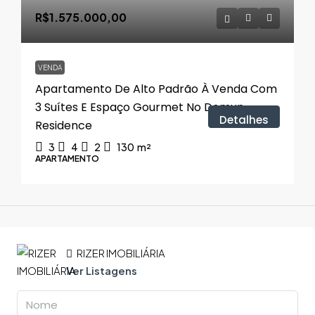
R$1.575.000,00
VENDA
Apartamento De Alto Padrão À Venda Com
3 Suítes E Espaço Gourmet No Domun
Detalhes
Residence
3
4
2
130
m²
APARTAMENTO
RIZER IMOBILIÁRIA
Ver Listagens