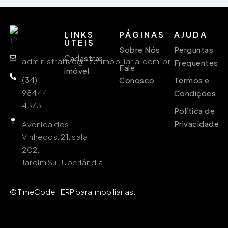
LINKS
PÁGINAS
AJUDA
ÙTEIS
Sobre Nós
Perguntas
Cadastrar
administrativo@rizerimobiliaria.com.br
Frequentes
Fale
imóvel
(34)
Conosco
Termos e
98444-
Condições
4373
Política de
Privacidade
Avenida dos
Vinhedos, 21, sala
202,
Jardim Sul, Uberlândia
© TimeCode - ERP para imobiliárias.