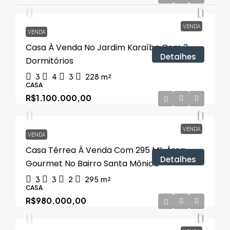
VENDA
VENDA
Casa À Venda No Jardim Karaíba Com 3
Detalhes
Dormitórios
3
4
3
228
m²
CASA
R$1.100.000,00
VENDA
VENDA
Casa Térrea À Venda Com 295 M², Área
Detalhes
Gourmet No Bairro Santa Mônica
3
3
2
295
m²
CASA
R$980.000,00