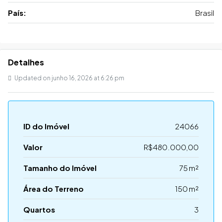
País:
Brasil
Detalhes
Updated on junho 16, 2026 at 6:26 pm
ID do Imóvel
24066
Valor
R$480.000,00
Tamanho do Imóvel
75 m²
Área do Terreno
150 m²
Quartos
3