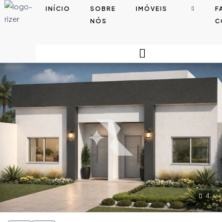
INÍCIO
SOBRE
IMÓVEIS
F
NÓS
C
4