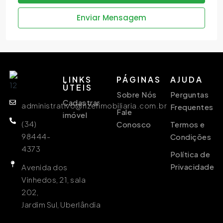
Enviar Mensagem
LINKS
PÁGINAS
AJUDA
ÙTEIS
Sobre Nós
Perguntas
Cadastrar
administrativo@rizerimobiliaria.com.br
Frequentes
Fale
imóvel
(34)
Conosco
Termos e
98444-
Condições
4373
Política de
Privacidade
Avenida dos
Vinhedos, 21, sala
202,
Jardim Sul, Uberlândia