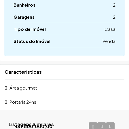
Banheiros
2
Garagens
2
Tipo de Imóvel
Casa
Status do Imóvel
Venda
Características
Área gourmet
Portaria 24hs
Listagens Similares
R$1.800.000,00