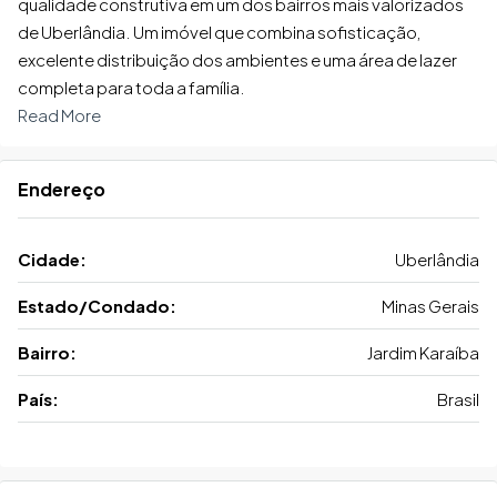
qualidade construtiva em um dos bairros mais valorizados
de Uberlândia. Um imóvel que combina sofisticação,
excelente distribuição dos ambientes e uma área de lazer
completa para toda a família.
Read More
Endereço
Cidade:
Uberlândia
Estado/Condado:
Minas Gerais
Bairro:
Jardim Karaíba
País:
Brasil