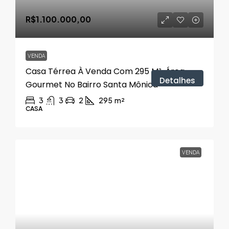
R$1.100.000,00
VENDA
Casa Térrea À Venda Com 295 M², Área
Detalhes
Gourmet No Bairro Santa Mônica
3
3
2
295
m²
CASA
VENDA