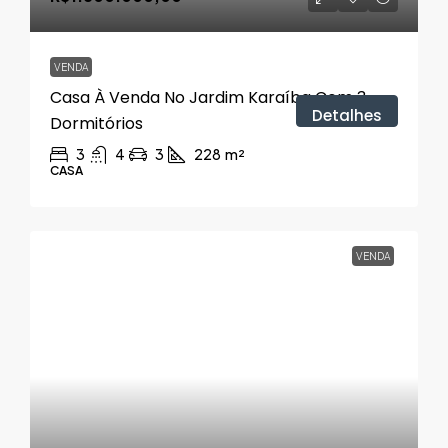
VENDA
Casa À Venda No Jardim Karaíba Com 3
Detalhes
Dormitórios
3
4
3
228
m²
CASA
VENDA