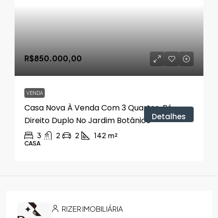
R$850.000,00
VENDA
Casa Nova À Venda Com 3 Quartos, Pé-
Detalhes
Direito Duplo No Jardim Botânico
3
2
2
142
m²
CASA
RIZER IMOBILIÁRIA