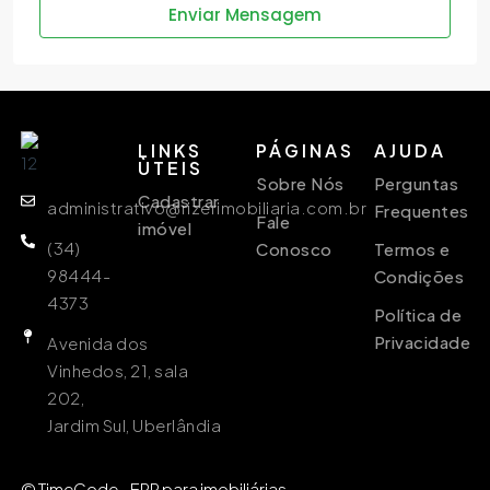
Enviar Mensagem
LINKS
PÁGINAS
AJUDA
ÙTEIS
Sobre Nós
Perguntas
Cadastrar
administrativo@rizerimobiliaria.com.br
Frequentes
Fale
imóvel
(34)
Conosco
Termos e
98444-
Condições
4373
Política de
Privacidade
Avenida dos
Vinhedos, 21, sala
202,
Jardim Sul, Uberlândia
© TimeCode - ERP para imobiliárias.