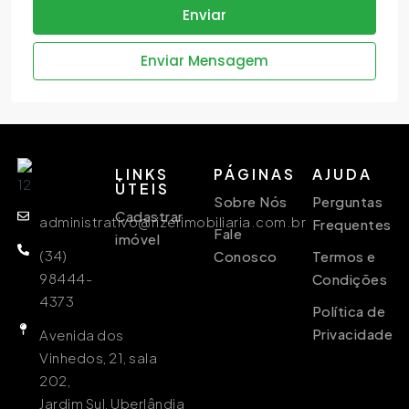
Enviar
Enviar Mensagem
LINKS
PÁGINAS
AJUDA
ÙTEIS
Sobre Nós
Perguntas
Cadastrar
administrativo@rizerimobiliaria.com.br
Frequentes
Fale
imóvel
(34)
Conosco
Termos e
98444-
Condições
4373
Política de
Privacidade
Avenida dos
Vinhedos, 21, sala
202,
Jardim Sul, Uberlândia