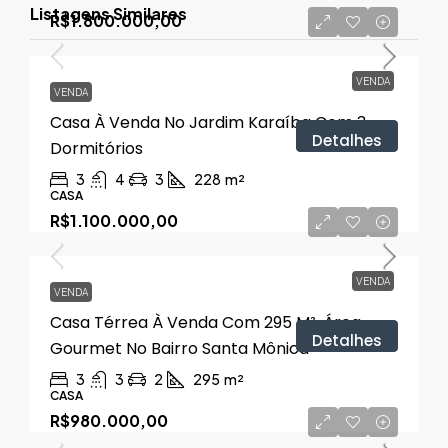
Listagens Similares
R$1.800.000,00
VENDA
VENDA
Casa À Venda No Jardim Karaíba Com 3
Detalhes
Dormitórios
3
4
3
228
m²
CASA
R$1.100.000,00
VENDA
VENDA
Casa Térrea À Venda Com 295 M², Área
Detalhes
Gourmet No Bairro Santa Mônica
3
3
2
295
m²
CASA
R$980.000,00