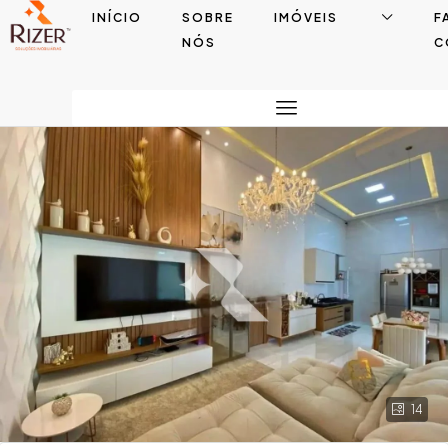
INÍCIO
SOBRE
IMÓVEIS
F
NÓS
C
14