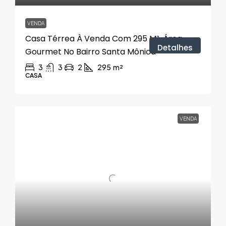
VENDA
Casa Térrea À Venda Com 295 M², Área
Detalhes
Gourmet No Bairro Santa Mônica
3
3
2
295
m²
CASA
VENDA