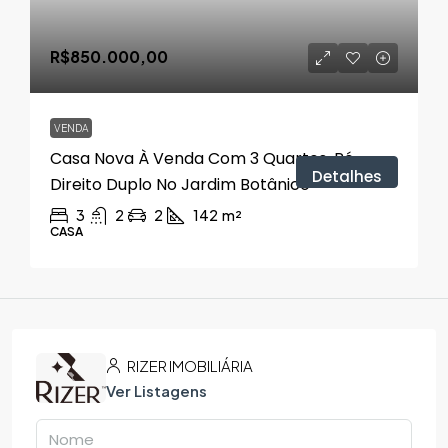
R$850.000,00
VENDA
Casa Nova À Venda Com 3 Quartos, Pé-
Detalhes
Direito Duplo No Jardim Botânico
3
2
2
142
m²
CASA
RIZER IMOBILIÁRIA
Ver Listagens