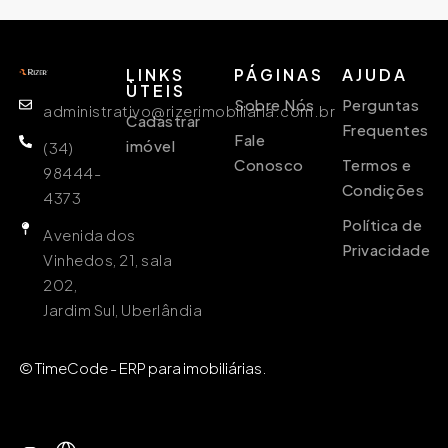
LINKS
PÁGINAS
AJUDA
ÙTEIS
Sobre Nós
Perguntas
administrativo@rizerimobiliaria.com.br
Cadastrar
Frequentes
Fale
imóvel
(34)
Conosco
Termos e
98444-
Condições
4373
Política de
Avenida dos
Privacidade
Vinhedos, 21, sala
202,
Jardim Sul, Uberlândia
© TimeCode - ERP para imobiliárias.