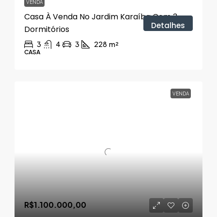
VENDA
Casa À Venda No Jardim Karaíba Com 3
Detalhes
Dormitórios
3
4
3
228
m²
CASA
VENDA
R$1.100.000,00