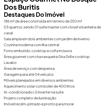
Dos Buritis
Destaques Do Imóvel
186 m² de área construída em terreno de 250 m²
03 quartos, sendo 01 suíte master com closet e banheira de
casal
Sala ampla em dois ambientes com jardim de inverno
Cozinha moderna com ilha central
Forno embutido, cooktop e coifa inclusos
Área gourmet com churrasqueira Gira Grill e cooktop
Lavabo
Área de serviço com despensa
Garagem para até 04 veículos
Móveis planejados em diversos ambientes
Aquecimento solar com boiler de 400 litros
Ar-condicionado LG Inverter na suíte
Projeto completo de iluminação
Imóvel recém-pintado e pronto para morar