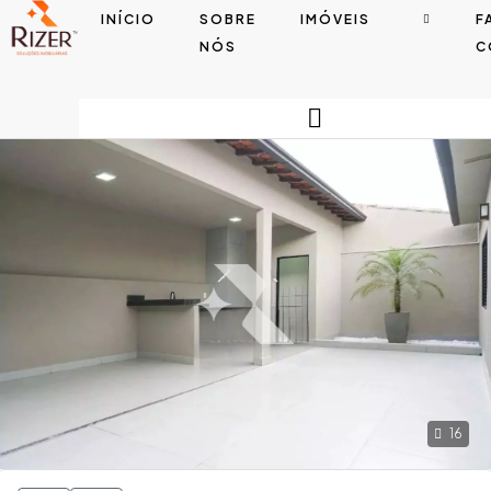
INÍCIO
SOBRE
IMÓVEIS
F
NÓS
C
16