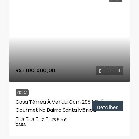
R$1.100.000,00
VENDA
Casa Térrea À Venda Com 295 M², Área
Detalhes
Gourmet No Bairro Santa Mônica
3
3
2
295
m²
CASA