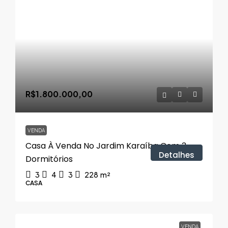
R$1.800.000,00
VENDA
Casa À Venda No Jardim Karaíba Com 3
Detalhes
Dormitórios
3
4
3
228
m²
CASA
VENDA