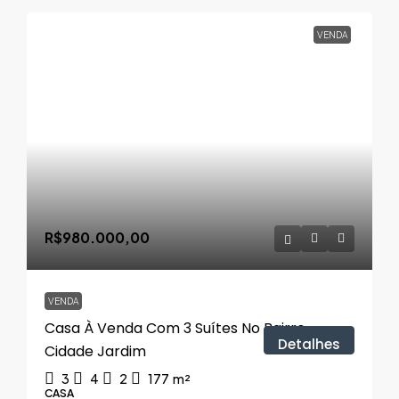
VENDA
R$980.000,00
VENDA
Casa À Venda Com 3 Suítes No Bairro
Detalhes
Cidade Jardim
3
4
2
177
m²
CASA