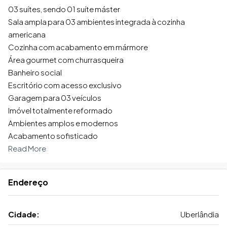
03 suítes, sendo 01 suíte máster
Sala ampla para 03 ambientes integrada à cozinha
americana
Cozinha com acabamento em mármore
Área gourmet com churrasqueira
Banheiro social
Escritório com acesso exclusivo
Garagem para 03 veículos
Imóvel totalmente reformado
Ambientes amplos e modernos
Acabamento sofisticado
Read More
Endereço
Cidade:
Uberlândia