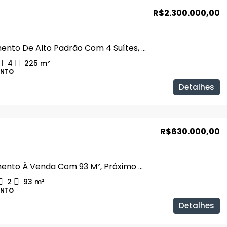
R$2.300.000,00
Apartamento De Alto Padrão Com 4 Suítes, Jardim Karaíba
4
225
m²
ENTO
Detalhes
R$630.000,00
Apartamento À Venda Com 93 M², Próximo Ao Praia Clube
2
93
m²
ENTO
Detalhes