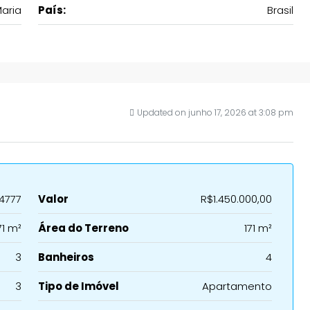
aria
País:
Brasil
Updated on junho 17, 2026 at 3:08 pm
4777
Valor
R$1.450.000,00
71 m²
Área do Terreno
171 m²
3
Banheiros
4
3
Tipo de Imóvel
Apartamento