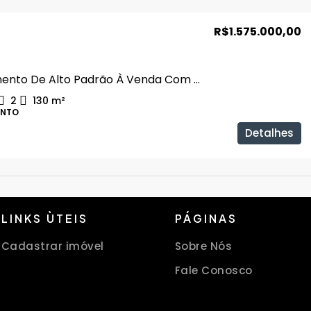
R$1.575.000,00
Apartamento De Alto Padrão À Venda Com 3 Suítes E Espaço Gourmet No Domun Residence
2
130
m²
ENTO
Detalhes
LINKS ÙTEIS
PÁGINAS
Cadastrar imóvel
Sobre Nós
Fale Conosco