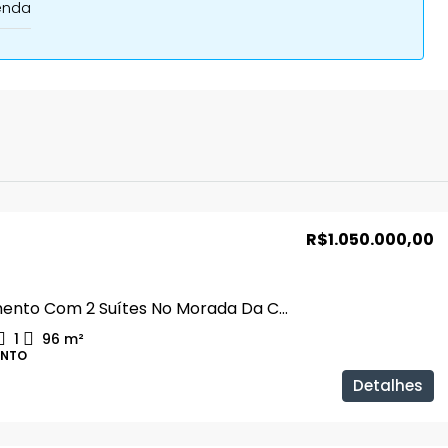
enda
R$1.050.000,00
Apartamento Com 2 Suítes No Morada Da Colina
1
96
m²
ENTO
Detalhes