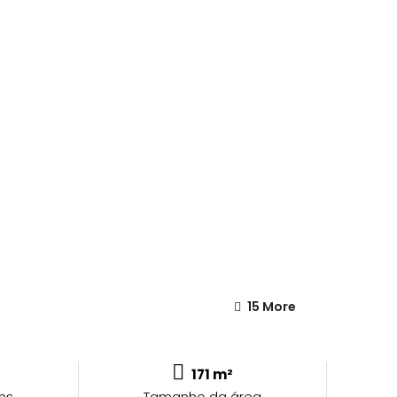
15 More
171 m²
ns
Tamanho da área