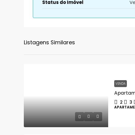
Status do Imóvel
V
Listagens Similares
VENDA
2
3
APARTAM