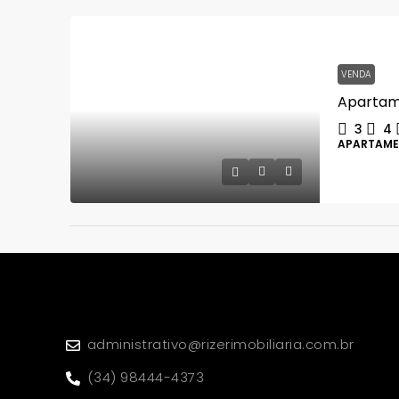
VENDA
3
4
APARTAM
administrativo@rizerimobiliaria.com.br
(34) 98444-4373