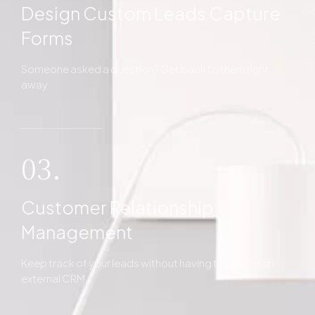
Design Custom Leads Capture
Forms
Someone asked a question? Get back to them right
away
03.
Customer Relationship
Management
Keep track of your leads without having to pay for an
external CRM