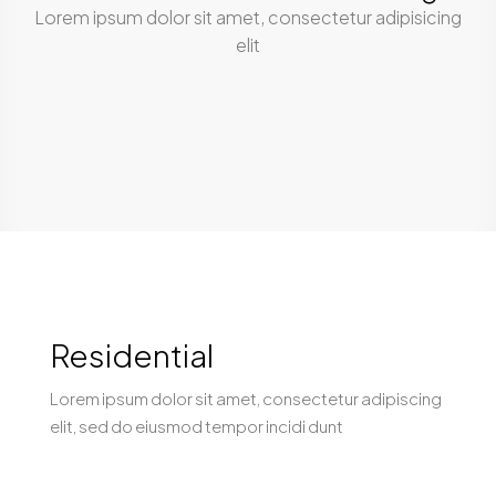
Lorem ipsum dolor sit amet, consectetur adipisicing
elit
Residential
Lorem ipsum dolor sit amet, consectetur adipiscing
elit, sed do eiusmod tempor incidi dunt