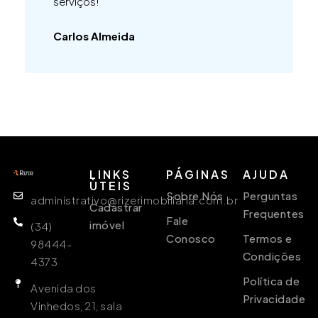
serviços!
Carlos Almeida
LINKS
PÁGINAS
AJUDA
ÙTEIS
Sobre Nós
Perguntas
administrativo@rizerimobiliaria.com.br
Cadastrar
Frequentes
Fale
imóvel
(34)
Conosco
Termos e
98444-
Condições
4373
Política de
Avenida dos
Privacidade
Vinhedos, 21, sala