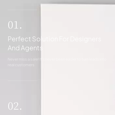
01.
Perfect Solution For Designers
And Agents
Never miss a sale! It's never been easier to turn leads into
real customers
02.